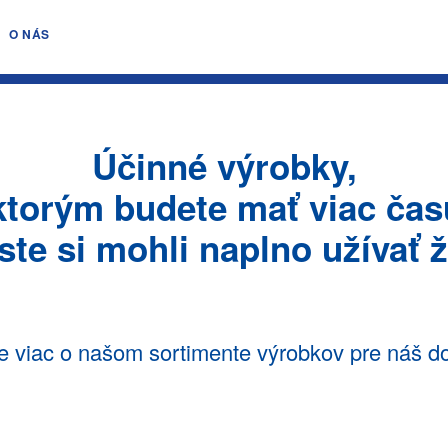
O NÁS
Účinné výrobky,
ktorým budete mať viac času
ste si mohli naplno užívať ž
ite viac o našom sortimente výrobkov pre náš d