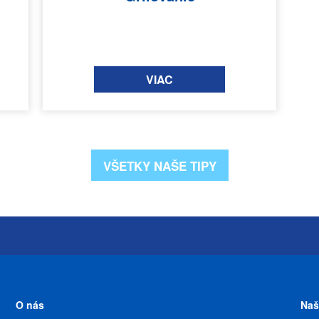
VIAC
VŠETKY NAŠE TIPY
O nás
Naš