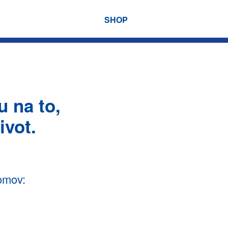
SHOP
 na to,
ivot.
omov: